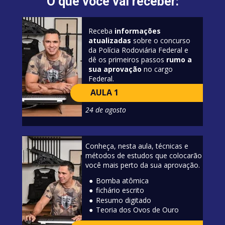
O que você vai receber:
Receba
 informações 
atualizadas
 sobre o concurso 
da Polícia Rodoviária Federal e 
dê os primeiros passos 
rumo a 
sua aprovação
 no cargo 
Federal.
AULA 1
24 de agosto
Conheça, nesta aula, técnicas e 
métodos de estudos que colocarão 
você mais perto da sua aprovação.
Bomba atômica
fichário escrito
Resumo digitado
Teoria dos Ovos de Ouro