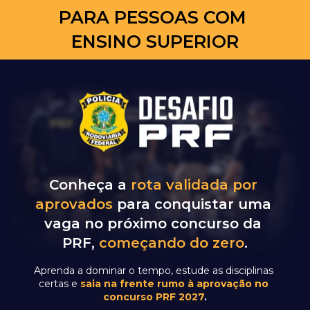
PARA PESSOAS COM 
ENSINO SUPERIOR
Conheça a 
rota validada por 
aprovados
 para conquistar uma 
vaga no próximo concurso da 
PRF, 
começando
do zero
.
Aprenda a dominar o tempo, estude as disciplinas 
certas e 
saia na frente rumo à aprovação no 
concurso PRF 2027
.