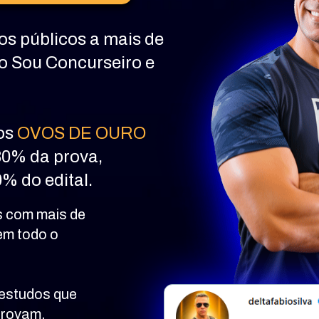
s públicos a mais de 
o Sou Concurseiro e 
os 
OVOS DE OURO
80% da prova, 
% do edital.
 com mais de 
m todo o 
estudos que 
provam.