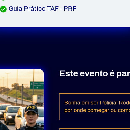
Guia Prático TAF - PRF
Este evento é pa
Sonha em ser Policial Rod
por onde começar ou como