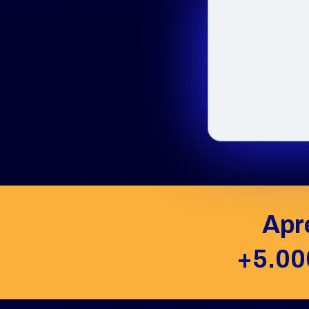
Apr
+5.000