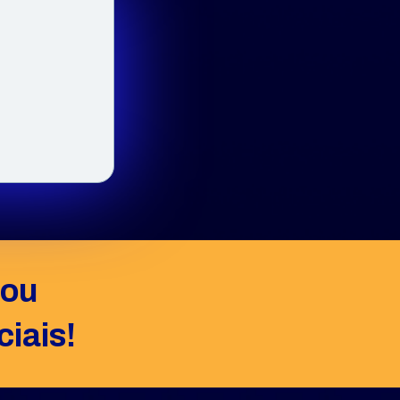
ou 
iais!