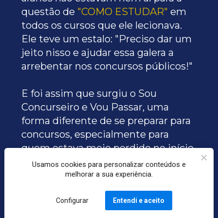
questão de 
"COMO ESTUDAR"
 em 
todos os cursos que ele lecionava. 
Ele teve um estalo: "Preciso dar um 
jeito nisso e ajudar essa galera a 
arrebentar nos concursos públicos!"
E foi assim que surgiu o Sou 
Concurseiro e Vou Passar, uma 
forma diferente de se preparar para 
concursos, especialmente para 
quem estava meio perdido no início.
Agora com mais de 5.223 alunos 
Usamos cookies para personalizar conteúdos e
aprovados na conta
, ele sabe que 
melhorar a sua experiência.
tem uma fórmula que funciona e vai 
Configurar
Entendi e aceito
te aprovar.